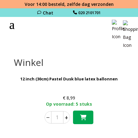
Voor 14:00 besteld, zelfde dag verzonden
Chat
020 2101701
Winkel
12 inch (30cm) Pastel Dusk blue latex ballonnen
€
8,99
Op voorraad: 5 stuks
−
+