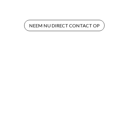
NEEM NU DIRECT CONTACT OP
Missie
Bij Thema Event is het onze missie om elke viering om
te toveren tot een onvergetelijke belevenis. We bieden
een breed scala aan hoogwaardige en unieke
feestartikelen, variërend van prachtige ballonnen tot
creatieve decoraties, voor zowel particulieren als