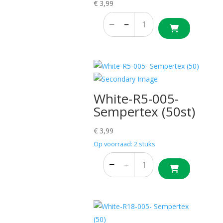
€
3,99
−
+
−
+
White-R5-005-
Sempertex (50st)
€
3,99
Op voorraad: 2 stuks
−
+
−
+