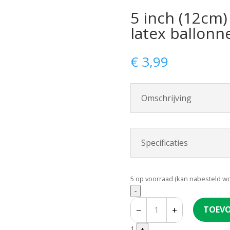
5 inch (12cm)
latex ballonn
€
3,99
Omschrijving
Specificaties
5 op voorraad (kan nabesteld w
Quantity
-
−
+
TOEVO
1
+