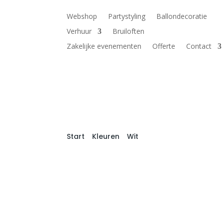
Webshop
Partystyling
Ballondecoratie
Verhuur
Bruiloften
Zakelijke evenementen
Offerte
Contact
Start
/
Kleuren
/
Wit
/ 5 inch (12cm) Pastel