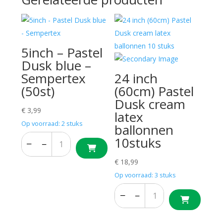
5inch – Pastel
Dusk blue –
Sempertex
24 inch
(50st)
(60cm) Pastel
Dusk cream
€
3,99
latex
Op voorraad: 2 stuks
ballonnen
10stuks
−
+
−
+
€
18,99
Op voorraad: 3 stuks
−
+
−
+