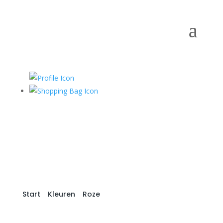
Start
/
Kleuren
/
Roze
/ Roze roos kunstbloem