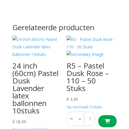
Gerelateerde producten
24 inch
R5 – Pastel
(60cm) Pastel
Dusk Rose –
Dusk
110 – 50
Lavender
Stuks
latex
€
3,99
ballonnen
Op voorraad: 3 stuks
10stuks
−
+
−
+
€
18,99