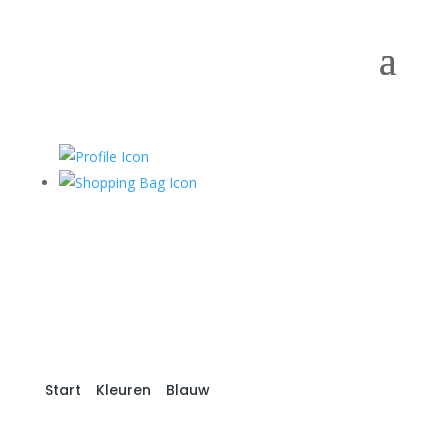
Start
/
Kleuren
/
Blauw
/ Blue 360-040
Sempertex (50st)