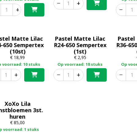
−
+
+
−
stel Matte Lilac
Pastel Matte Lilac
Pastel
4-650 Sempertex
R24-650 Sempertex
R36-65
(10st)
(1st)
€
18,99
€
2,95
 voorraad: 10 stuks
Op voorraad: 18 stuks
Op voor
+
−
+
−
XoXo Lila
nstbloemen 3st.
huren
€
85,00
p voorraad: 1 stuks