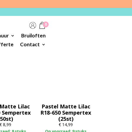
0
huur
Bruiloften
ferte
Contact
 Matte Lilac
Pastel Matte Lilac
0 Sempertex
R18-650 Sempertex
(50st)
(25st)
€
8,99
€
14,99
raad: 8 stuks
Op voorraad: 9 stuks