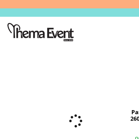
Pa
26
O