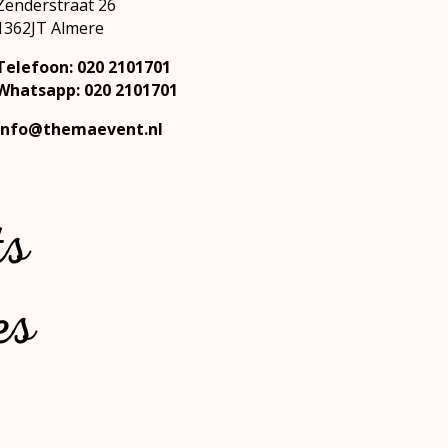
Zenderstraat 26
1362JT Almere
Telefoon: 020 2101701
Whatsapp: 020 2101701
info@themaevent.nl
ts
es