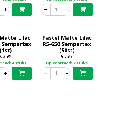
+
−
+
 Matte Lilac
Pastel Matte Lilac
0 Sempertex
R5-650 Sempertex
(1st)
(50st)
€
3,99
€
3,99
raad: 4 stuks
Op voorraad: 7 stuks
+
−
+