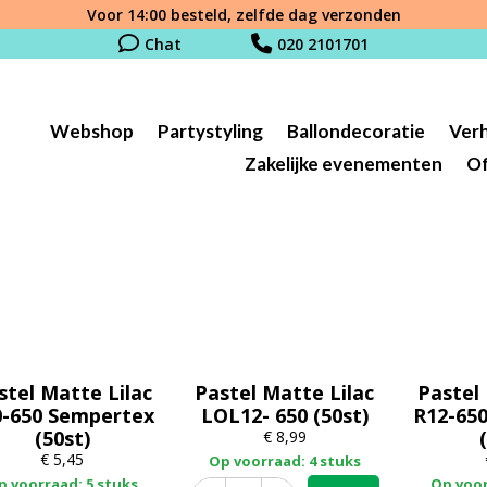
Voor 14:00 besteld, zelfde dag verzonden
Chat
020 2101701
Webshop
Partystyling
Ballondecoratie
Ver
Zakelijke evenementen
Of
stel Matte Lilac
Pastel Matte Lilac
Pastel
0-650 Sempertex
LOL12- 650 (50st)
R12-65
(50st)
€
8,99
€
5,45
Op voorraad: 4 stuks
p voorraad: 5 stuks
Op voor