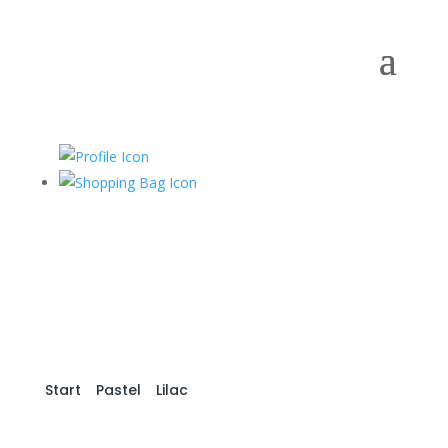
Start
/
Pastel
/
Lilac
/ Pastel Matte Lilac R24-650
Sempertex (10st)