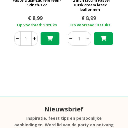
PastelDusk-LaurelGreen-
12 inch (30cm) Pastel
12inch-127
Dusk cream latex
ballonnen
€
8,99
€
8,99
Op voorraad: 5 stuks
Op voorraad: 9 stuks
−
+
−
+
Nieuwsbrief
Inspiratie, feest tips en persoonlijke
aanbiedingen. Word lid van de party en ontvang