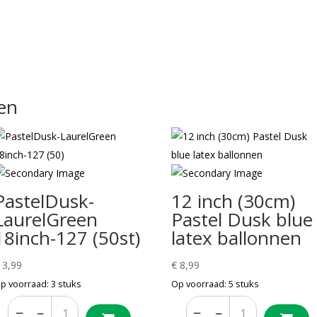
en
PastelDusk-
12 inch (30cm)
LaurelGreen
Pastel Dusk blue
18inch-127 (50st)
latex ballonnen
3,99
€
8,99
p voorraad: 3 stuks
Op voorraad: 5 stuks
−
+
−
+
−
+
−
+