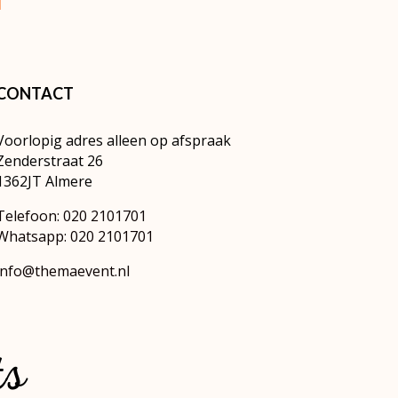
CONTACT
Voorlopig adres alleen op afspraak
Zenderstraat 26
1362JT Almere
Telefoon: 020 2101701
Whatsapp: 020 2101701
info@themaevent.nl
ts