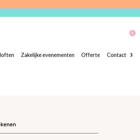
0
loften
Zakelijke evenementen
Offerte
Contact
rekenen