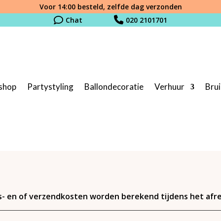
Voor 14:00 besteld, zelfde dag verzonden
Chat
020 2101701
shop
Partystyling
Ballondecoratie
Verhuur
Brui
 R5-971-Sempertex (50st)
s- en of verzendkosten worden berekend tijdens het af