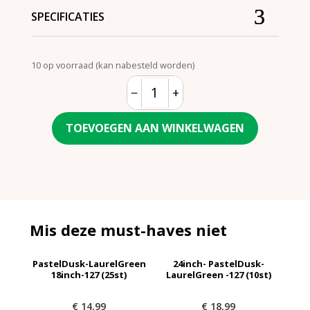
SPECIFICATIES
10 op voorraad (kan nabesteld worden)
−
+
Quantity
TOEVOEGEN AAN WINKELWAGEN
Mis deze must-haves niet
PastelDusk-LaurelGreen
24inch- PastelDusk-
18inch-127 (25st)
LaurelGreen -127 (10st)
€
14,99
€
18,99