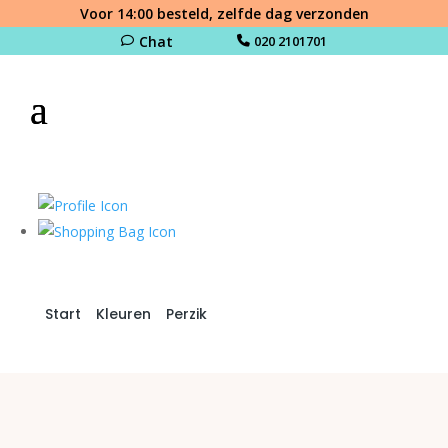
Voor 14:00 besteld, zelfde dag verzonden
Chat
020 2101701
Start
/
Kleuren
/
Perzik
/ Peach Blush R12-060
Sempertex (50st)