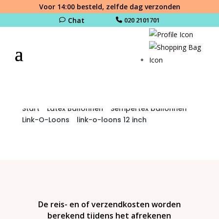
Voor 14:00 besteld, zelfde dag verzonden
Chat
020 2101701
Start
/
Latex Ballonnen
/
Sempertex ballonnen
/
Link-O-Loons
/
link-o-loons 12 inch
/ Pastel
Matte Yellow Linkoloon R12-620 Sempertex
(50st)
De reis- en of verzendkosten worden
berekend tijdens het afrekenen