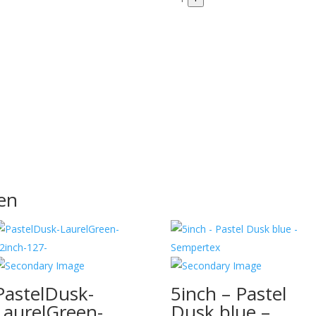
en
PastelDusk-
5inch – Pastel
LaurelGreen-
Dusk blue –