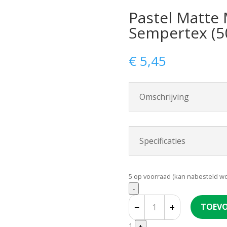
Pastel Matte
Sempertex (5
€
5,45
Omschrijving
Specificaties
5 op voorraad (kan nabesteld w
Quantity
-
−
+
TOEVO
1
+