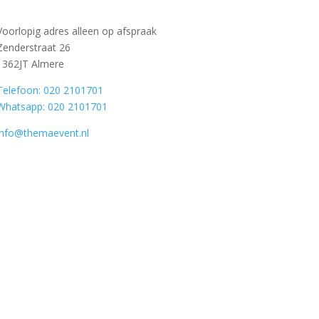
Voorlopig adres alleen op afspraak
Zenderstraat 26
1362JT Almere
Telefoon: 020 2101701
Whatsapp: 020 2101701
info@themaevent.nl