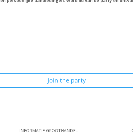
s en persoonlijke aanbiedingen. Word lid van de party en ontv
Join the party
INFORMATIE GROOTHANDEL