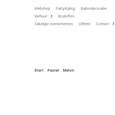
Webshop
Partystyling
Ballondecoratie
Verhuur
Bruiloften
Zakelijke evenementen
Offerte
Contact
Start
/
Pastel
/
Melon
/ Pastel Matte Melon