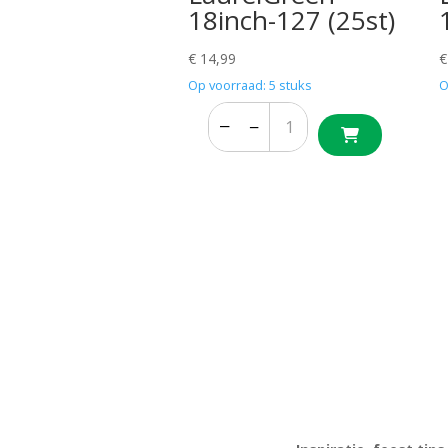
18inch-127 (25st)
€
14,99
€
Op voorraad: 5 stuks
O
−
+
−
+