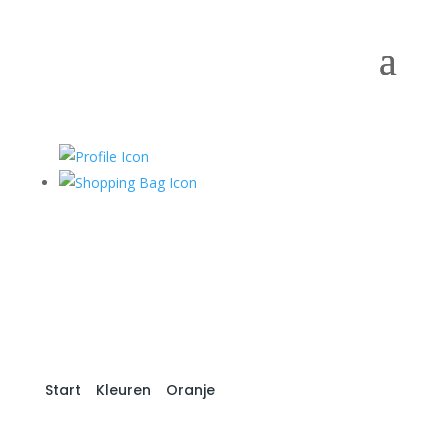
Start
/
Kleuren
/
Oranje
/ Orange R260-061
Sempertex (50st)