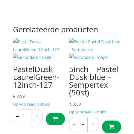
Gerelateerde producten
PastelDusk-
5inch – Pastel
LaurelGreen-
Dusk blue –
12inch-127
Sempertex
(50st)
€
8,99
€
3,99
Op voorraad: 5 stuks
Op voorraad: 2 stuks
−
+
−
+
−
+
−
+