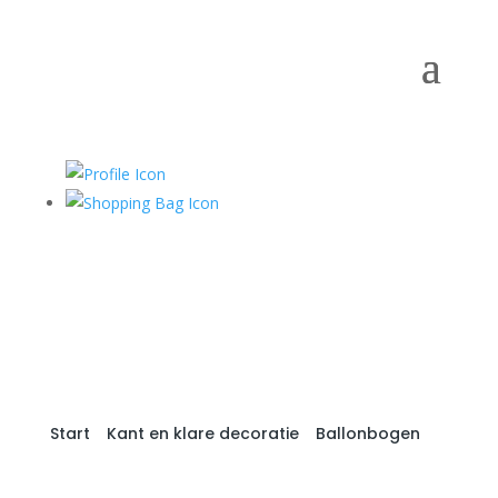
Start
/
Kant en klare decoratie
/
Ballonbogen
/
Ballonnen tunnel