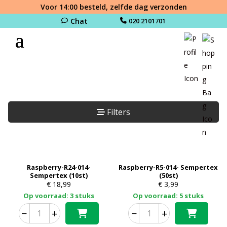
Voor 14:00 besteld, zelfde dag verzonden
Chat
020 2101701
Filters
Raspberry-R24-014-
Raspberry-R5-014- Sempertex
Sempertex (10st)
(50st)
€
18,99
€
3,99
Op voorraad: 3 stuks
Op voorraad: 5 stuks
−
+
−
+