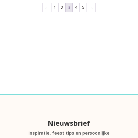
←
1
2
3
4
5
→
Nieuwsbrief
Inspiratie, feest tips en persoonlijke