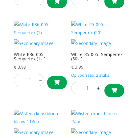
White-R36-005-
White-R5-005- Sempertex
Sempertex (1st)
(50st)
€
3,99
€
3,99
Op voorraad: 2 stuks
−
+
−
+