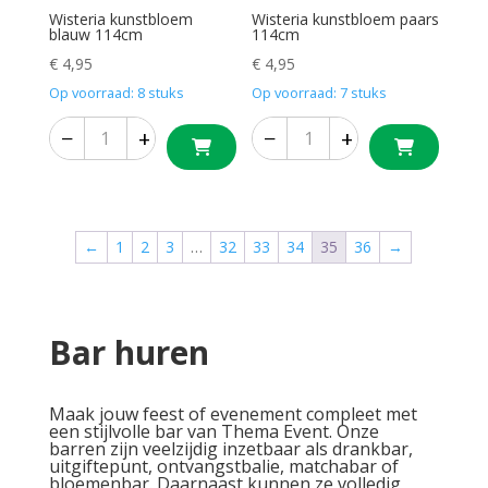
Wisteria kunstbloem
Wisteria kunstbloem paars
blauw 114cm
114cm
€
4,95
€
4,95
Op voorraad: 8 stuks
Op voorraad: 7 stuks
−
+
−
+
←
1
2
3
…
32
33
34
35
36
→
Bar huren
Maak jouw feest of evenement compleet met
een stijlvolle bar van Thema Event. Onze
barren zijn veelzijdig inzetbaar als drankbar,
uitgiftepunt, ontvangstbalie, matchabar of
bloemenbar. Daarnaast kunnen ze volledig